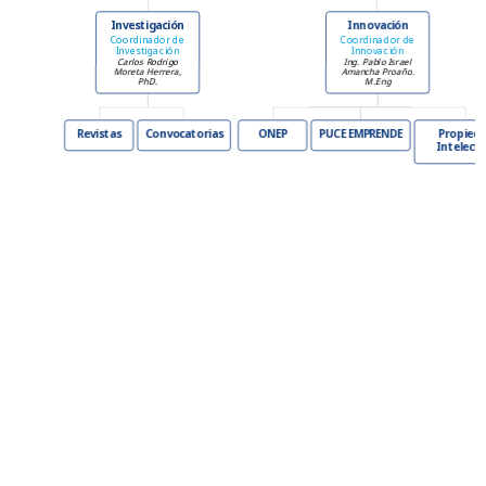
Investigación
Innovación
Coordinador de
Coordinador de
Investigación
Innovación
Carlos Rodrigo
Ing. Pablo Israel
Moreta Herrera,
Amancha Proaño.
PhD.
M.Eng
Revistas
Convocatorias
ONEP
PUCE EMPRENDE
Propied
Intelectu